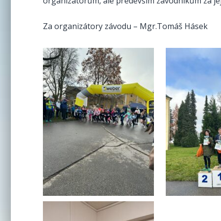
organizátorům, ale především závodníkům za jej
Za organizátory závodu – Mgr.Tomáš Hásek