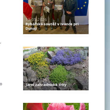
13.05.2026
Rybářská soutěž v Ivance pri
Dunaji
T
31.03.2026
ro
Jarní zahradnické trhy