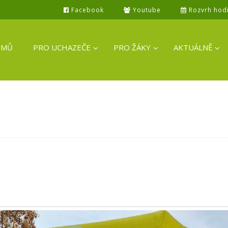
Facebook
Youtube
Rozvrh hod
OMŮ
PRO UCHAZEČE
PRO ŽÁKY
AKTUÁLNĚ