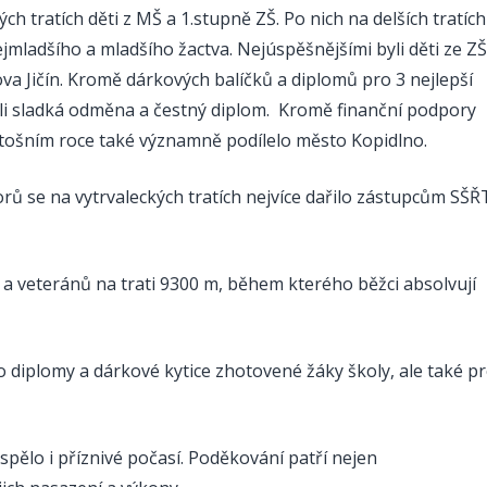
 tratích děti z MŠ a 1.stupně ZŠ. Po nich na delších tratích
jmladšího a mladšího žactva. Nejúspěšnějšími byli děti ze ZŠ
va Jičín. Kromě dárkových balíčků a diplomů pro 3 nejlepší
 cíli sladká odměna a čestný diplom. Kromě finanční podpory
etošním roce také významně podílelo město Kopidlno.
orů se na vytrvaleckých tratích nejvíce dařilo zástupcům SŠŘ
a veteránů na trati 9300 m, během kterého běžci absolvují
ro diplomy a dárkové kytice zhotovené žáky školy, ale také p
spělo i příznivé počasí. Poděkování patří nejen