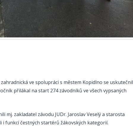
a zahradnická ve spolupráci s městem Kopidlno se uskutečnil
očník přilákal na start 274 závodníků ve všech vypsaných
ili mj. zakladatel závodu JUDr. Jaroslav Veselý a starosta
i i funkcí čestných startérů žákovských kategorií.