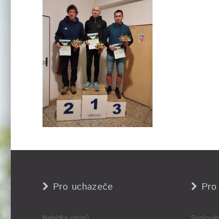
Pro uchazeče
Pro
Nabídka oborů
Suplován