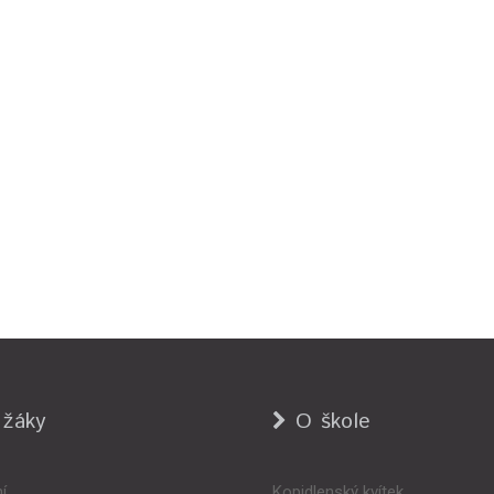
 žáky
O škole
í
Kopidlenský kvítek