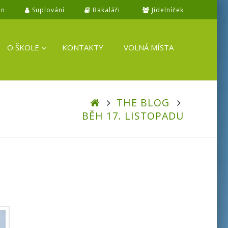
in
Suplování
Bakaláři
Jídelníček
O ŠKOLE
KONTAKTY
VOLNÁ MÍSTA
THE BLOG
BĚH 17. LISTOPADU