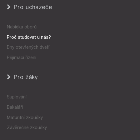
Pro uchazeče
Nabídka oborů
Proč studovat u nás?
Dny otevřených dveří
Přijímací řízení
Pro žáky
Suplování
Bakaláři
Maturitní zkoušky
Závěrečné zkoušky