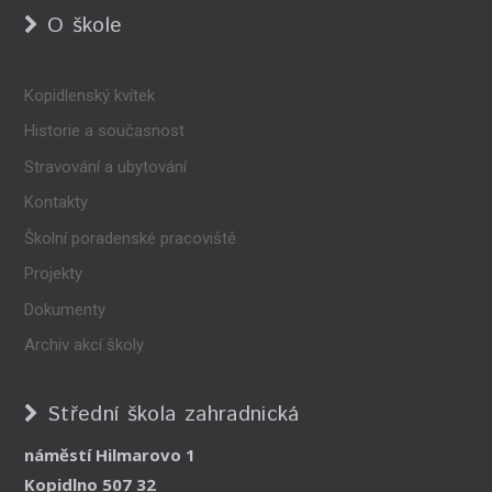
O škole
Kopidlenský kvítek
Historie a současnost
Stravování a ubytování
Kontakty
Školní poradenské pracoviště
Projekty
Dokumenty
Archiv akcí školy
Střední škola zahradnická
náměstí Hilmarovo 1
Kopidlno 507 32